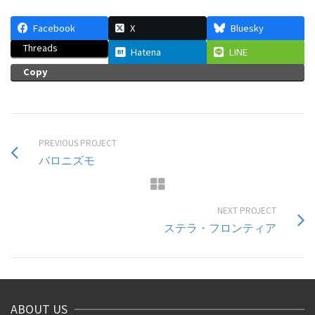
Facebook
X
Bluesky
Threads
Hatena
LINE
Copy
PREVIOUS PROJECT
バロニズモ
NEXT PROJECT
ステラ・フロンティア
ABOUT US